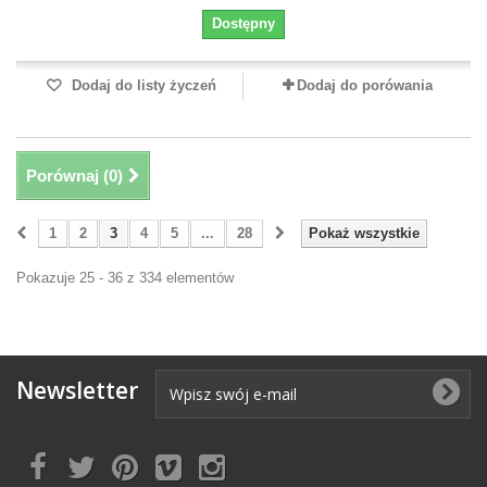
Dostępny
Dodaj do listy życzeń
Dodaj do porówania
Porównaj (
0
)
1
2
3
4
5
...
28
Pokaż wszystkie
Pokazuje 25 - 36 z 334 elementów
Newsletter