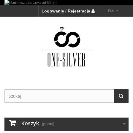
Logowanie / Rejestracja
PLN
Koszyk
(pusty)