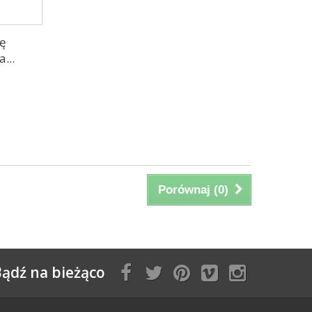
gę
...
Porównaj (
0
)
ądź na bieżąco