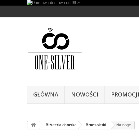
GŁÓWNA
NOWOŚCI
PROMOCJ
Biżuteria damska
Bransoletki
Na nogę