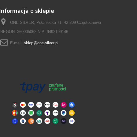
Informacja o sklepie
ONE-SILVER, Połaniecka 71, 42-209 Częstochowa
REGON: 360005062 NIP: 9492199146
E-mail:
sklep@one-silver.pl