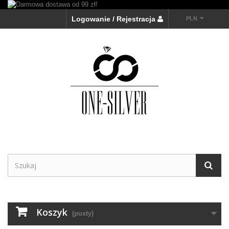
Logowanie / Rejestracja
PLN
Koszyk
(pusty)