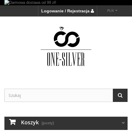
Logowanie / Rejestracja
PLN
Koszyk
(pusty)