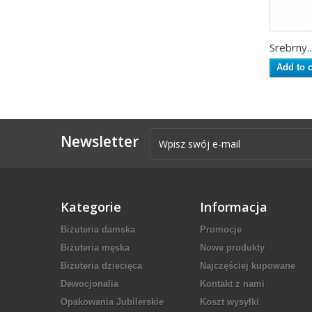
Srebrny..
Add to c
Newsletter
Kategorie
Informacja
Biżuteria damska
Promocje
Biżuteria męska
Nowe produkty
Biżuteria dziecięca
Najczęściej kupowane
Dewocjonalia
Kontakt z nami
Opakowania Jubilerskie
Koszt wysyłki