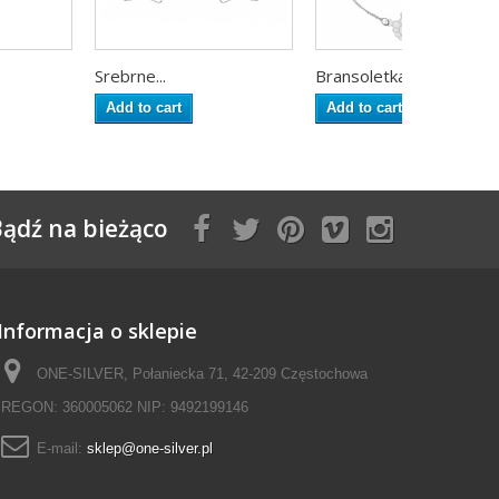
Srebrne...
Bransoletka...
Add to cart
Add to cart
ądź na bieżąco
Informacja o sklepie
ONE-SILVER, Połaniecka 71, 42-209 Częstochowa
REGON: 360005062 NIP: 9492199146
E-mail:
sklep@one-silver.pl