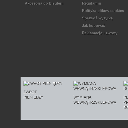
Akcesoria do biżuterii
Regulamin
Polityka plików cookies
Sprawdź wysyłkę
Jak kupować
Reklamacje i zwroty
ZWROT
PIENIĘDZY
WYMIANA
P
WEWNĄTRZSKLEPOWA
P
D