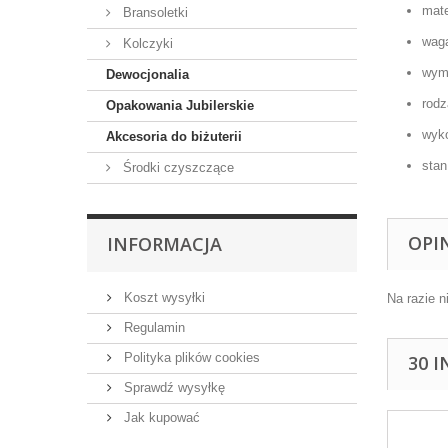
mate
Bransoletki
wag
Kolczyki
wym
Dewocjonalia
rodz
Opakowania Jubilerskie
wyk
Akcesoria do biżuterii
sta
Środki czyszczące
OPI
INFORMACJA
Koszt wysyłki
Na razie n
Regulamin
Polityka plików cookies
30 
Sprawdź wysyłkę
Jak kupować