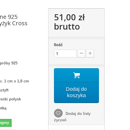
51,00 zł
rne 925
yżyk Cross
brutto
Ilość
 próby 925
ka:
1 cm x 1,8 cm
Dodaj do
sztyft
koszyka
soki połysk
etką
Dodaj do listy
życzeń
tępny