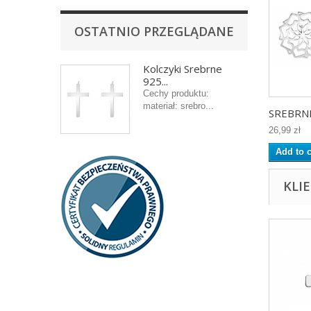
OSTATNIO PRZEGLĄDANE
Kolczyki Srebrne
925...
Cechy produktu:
materiał: srebro...
SREBRNE.
26,99 zł
Add to c
KLI