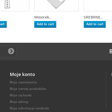
.
Wisiorek...
SREBRNE...
art
Add to cart
Add to cart
B
Moje konto
Moje zamówienia
Moje zwroty produktów
Moje rachunki
Moje adresy
Moje informacje osobiste