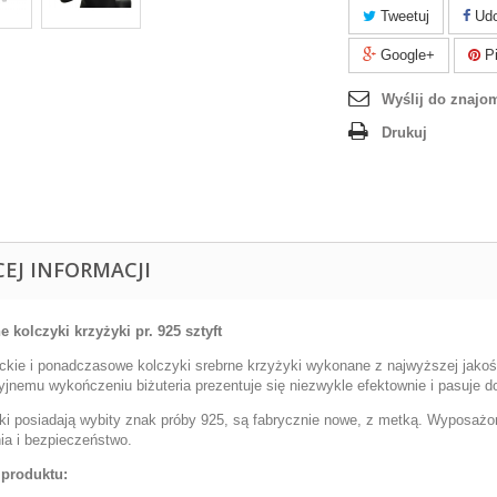
Tweetuj
Udo
Google+
Pi
Wyślij do znajo
Drukuj
CEJ INFORMACJI
e kolczyki krzyżyki pr. 925 sztyft
ckie i ponadczasowe kolczyki srebrne krzyżyki wykonane z najwyższej jakoś
jnemu wykończeniu biżuteria prezentuje się niezwykle efektownie i pasuje do 
ki posiadają wybity znak próby 925, są fabrycznie nowe, z metką. Wyposażon
ia i bezpieczeństwo.
produktu: