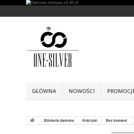
GŁÓWNA
NOWOŚCI
PROMOCJ
Biżuteria damska
Kolczyki
Bez kamieni