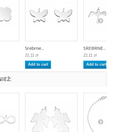
Srebrne...
SREBRNE...
22,11 zł
22,11 zł
Add to cart
Add to cart
IEŻ: