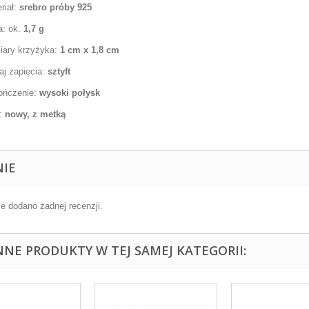
riał:
srebro próby 925
a: ok.
1,7 g
iary krzyżyka:
1 cm x 1,8 cm
aj zapięcia:
sztyft
ończenie:
wysoki połysk
n:
nowy, z metką
NIE
ie dodano żadnej recenzji.
INNE PRODUKTY W TEJ SAMEJ KATEGORII: