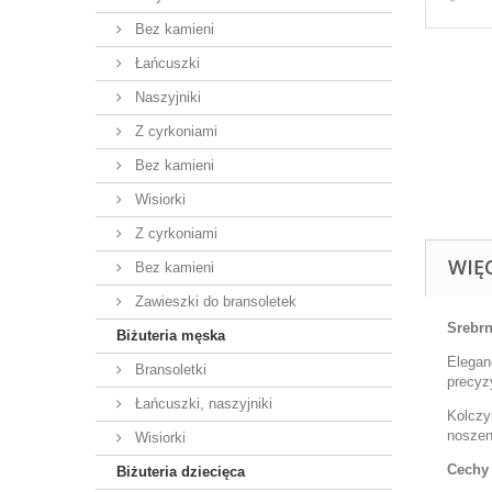
Bez kamieni
Łańcuszki
Naszyjniki
Z cyrkoniami
Bez kamieni
Wisiorki
Z cyrkoniami
WIĘ
Bez kamieni
Zawieszki do bransoletek
Srebrn
Biżuteria męska
Elegan
Bransoletki
precyzy
Łańcuszki, naszyjniki
Kolczy
noszen
Wisiorki
Cechy 
Biżuteria dziecięca