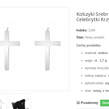
Kolczyki Sreb
Celebrytki Krz
Indeks:
1194
Stan:
Nowy produkt
Cechy produktu:
materiał:
srebro
waga: ok.
1,7 g
wymiary krzyży
rodzaj zapięcia:
wykończenie:
wy
stan:
nowy, z m
12
Przedmioty
Dos