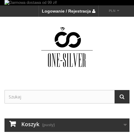
Logowanie / Rejestracja
PLN
Koszyk
(pusty)