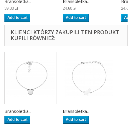
Bransoletka...
Bransoletka...
Brans
39,00 zł
24,60 zł
24,60 
Add to cart
Add to cart
Add 
KLIENCI KTÓRZY ZAKUPILI TEN PRODUKT
KUPILI RÓWNIEŻ:
Bransoletka...
Bransoletka...
Add to cart
Add to cart