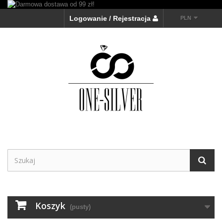
Logowanie / Rejestracja
PLN
Koszyk
(pusty)