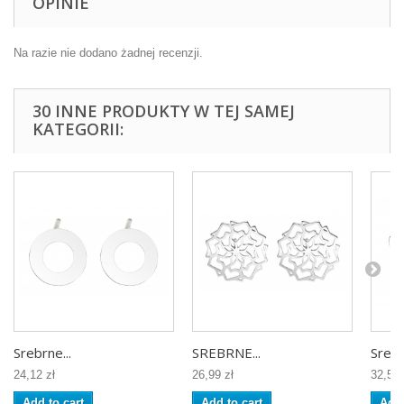
OPINIE
Na razie nie dodano żadnej recenzji.
30 INNE PRODUKTY W TEJ SAMEJ
KATEGORII:
Srebrne...
SREBRNE...
Srebr
24,12 zł
26,99 zł
32,50 
Add to cart
Add to cart
Add 