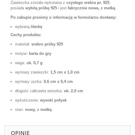
Zawieszka została wykonana z
czystego srebra pr. 925
,
posiada
wybitą próbę 925
i jest
fabrycznie nowa, z metką
.
Po zakupie prosimy o informację w formularzu dostawy:
wybraną
literkę
Cechy produktu:
materiał:
srebro próby 925
motyw:
karta do gry
waga:
ok. 0,7 g
wymiary zawieszki:
1,5 cm x 1,0 cm
wymiary uszka:
0,6 cm x 0,4 cm
długość całkowita wisiorka:
ok. 2,0 cm
wykończenie:
wysoki połysk
stan:
nowy, z metką
OPINIE