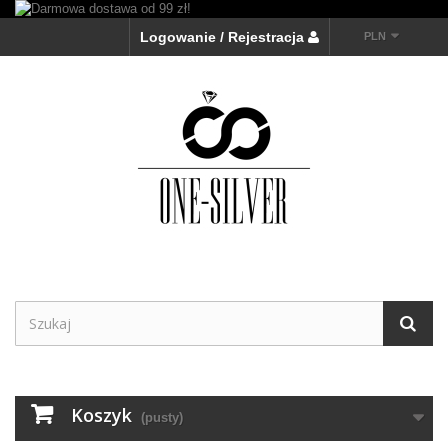
Logowanie / Rejestracja
PLN
Koszyk
(pusty)