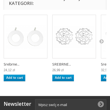
KATEGORII:
Srebrne...
SREBRNE...
Srebr
24,12 zł
26,99 zł
32,50 
Add to cart
Add to cart
Add 
Newsletter