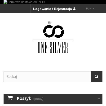
Logowanie / Rejestracja
PLN
Koszyk
(pusty)