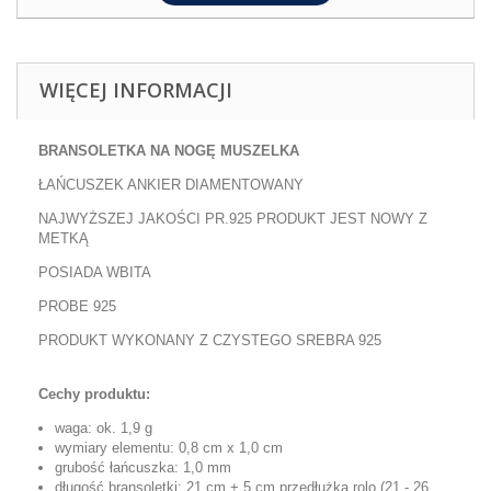
WIĘCEJ INFORMACJI
BRANSOLETKA NA NOGĘ
MUSZELKA
ŁAŃCUSZEK ANKIER DIAMENTOWANY
NAJWYŻSZEJ JAKOŚCI PR.925 PRODUKT JEST NOWY Z
METKĄ
POSIADA WBITA
PROBE 925
PRODUKT WYKONANY Z CZYSTEGO SREBRA 925
Cechy produktu:
waga: ok. 1,9 g
wymiary elementu: 0,8 cm x 1,0 cm
grubość łańcuszka: 1,0 mm
długość bransoletki: 21 cm + 5 cm przedłużka rolo (21 - 26