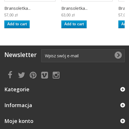
Bransoletka...
Bransoletka...
Brans
57,00 zł
63,00 zł
57,00 
Add to cart
Add to cart
Add 
Newsletter
Kategorie
Informacja
Moje konto