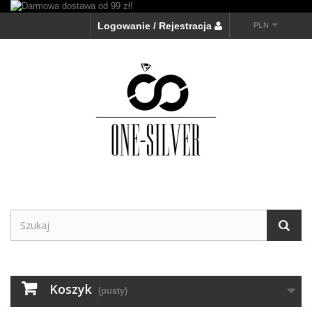
Logowanie / Rejestracja
PLN
Koszyk
(pusty)