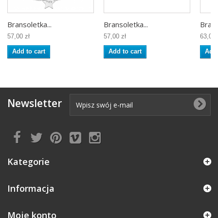
Bransoletka...
Bransoletka...
Brans
57,00 zł
57,00 zł
63,00 
Add to cart
Add to cart
Add 
Newsletter
Kategorie
Informacja
Moje konto