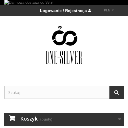
Logowanie / Rejestracja
PLN
Koszyk
(pusty)