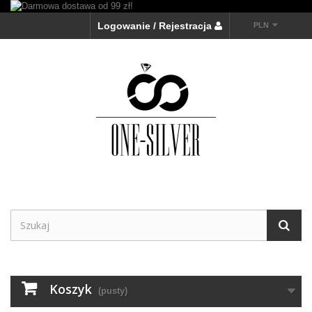
Logowanie / Rejestracja
PLN
Koszyk
(pusty)