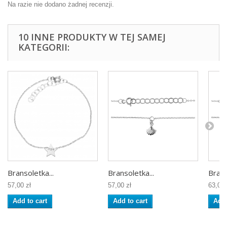
Na razie nie dodano żadnej recenzji.
10 INNE PRODUKTY W TEJ SAMEJ
KATEGORII:
Bransoletka...
Bransoletka...
Brans
57,00 zł
57,00 zł
63,00 
Add to cart
Add to cart
Add 