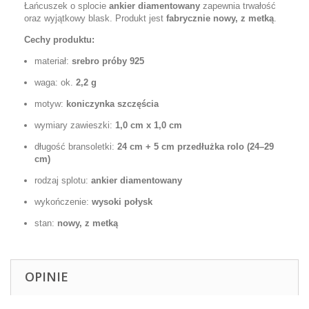
Łańcuszek o splocie
ankier diamentowany
zapewnia trwałość
oraz wyjątkowy blask. Produkt jest
fabrycznie nowy, z metką
.
Cechy produktu:
materiał:
srebro próby 925
waga: ok.
2,2 g
motyw:
koniczynka szczęścia
wymiary zawieszki:
1,0
cm x 1,0 cm
długość bransoletki:
24 cm + 5 cm przedłużka rolo (24–29
cm)
rodzaj splotu:
ankier diamentowany
wykończenie:
wysoki połysk
stan:
nowy, z metką
OPINIE