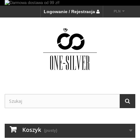
Logowanie / Rejestracja
PLN
Koszyk
(pusty)