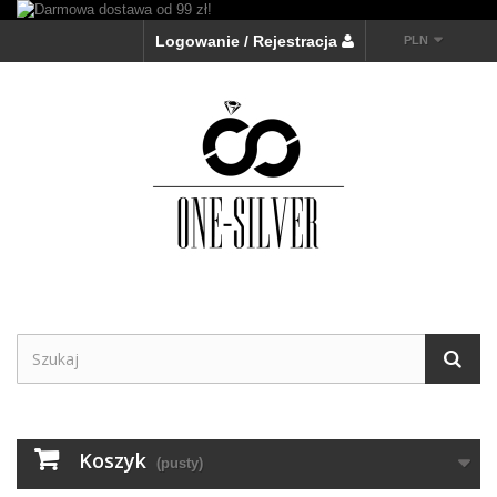
Logowanie / Rejestracja
PLN
Koszyk
(pusty)