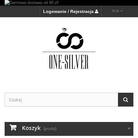
Logowanie / Rejestracja
PLN
Koszyk
(pusty)