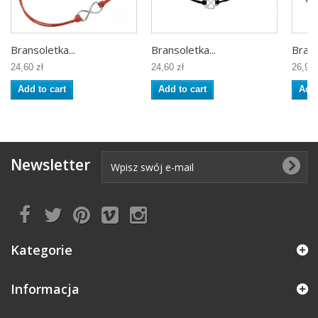
Bransoletka...
Bransoletka...
Brans
24,60 zł
24,60 zł
26,99 
Add to cart
Add to cart
Add 
Newsletter
Kategorie
Informacja