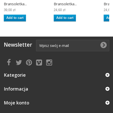
Bransoletka...
Bransoletka...
Brans
39,00 zł
24,60 zł
24,60 
Add to cart
Add to cart
Add 
Newsletter
Kategorie
Informacja
Moje konto