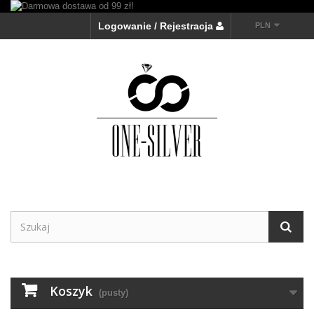
Logowanie / Rejestracja
PLN
Koszyk
(pusty)