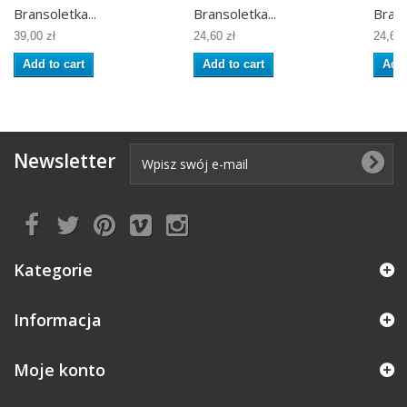
Bransoletka...
Bransoletka...
Brans
39,00 zł
24,60 zł
24,60 
Add to cart
Add to cart
Add 
Newsletter
Kategorie
Informacja
Moje konto