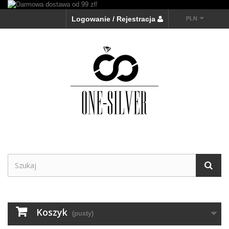
Logowanie / Rejestracja
PLN
Koszyk
(pusty)