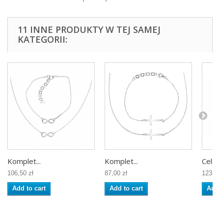
11 INNE PRODUKTY W TEJ SAMEJ
KATEGORII:
Komplet...
Komplet...
Celeb
106,50 zł
87,00 zł
123,00
Add to cart
Add to cart
Add 