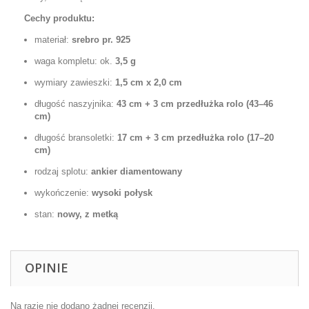
Cechy produktu:
materiał:
srebro pr. 925
waga kompletu: ok.
3,5 g
wymiary zawieszki:
1,5 cm x 2,0 cm
długość naszyjnika:
43 cm + 3 cm przedłużka rolo (43–46
cm)
długość bransoletki:
17 cm + 3 cm przedłużka rolo (17–20
cm)
rodzaj splotu:
ankier diamentowany
wykończenie:
wysoki połysk
stan:
nowy, z metką
OPINIE
Na razie nie dodano żadnej recenzji.