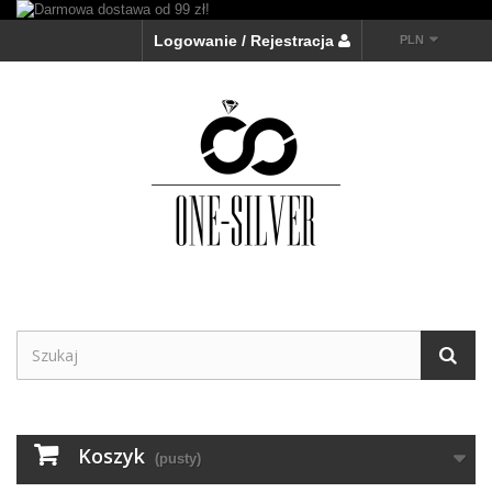
Logowanie / Rejestracja
PLN
Koszyk
(pusty)