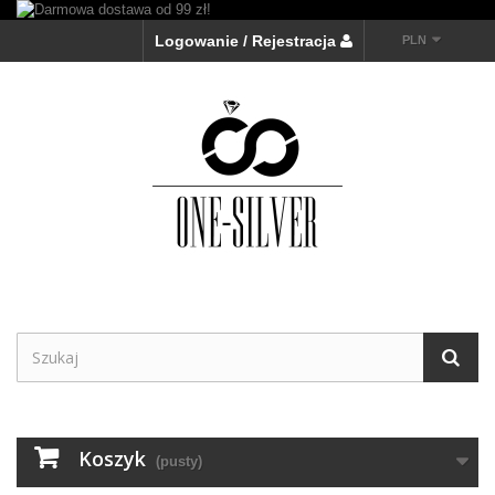
Logowanie / Rejestracja
PLN
Koszyk
(pusty)