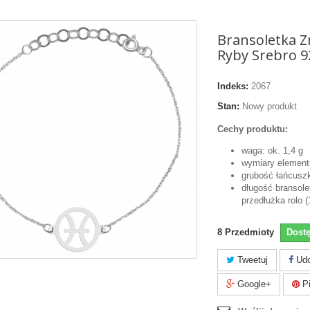
Bransoletka Z
Ryby Srebro 9
Indeks:
2067
Stan:
Nowy produkt
Cechy produktu:
waga: ok. 1,4 g
wymiary element
grubość łańcusz
długość bransole
przedłużka rolo (
8
Przedmioty
Dost
Tweetuj
Udo
Google+
Pi