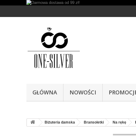
GŁÓWNA
NOWOŚCI
PROMOCJ
Biżuteria damska
Bransoletki
Na rękę