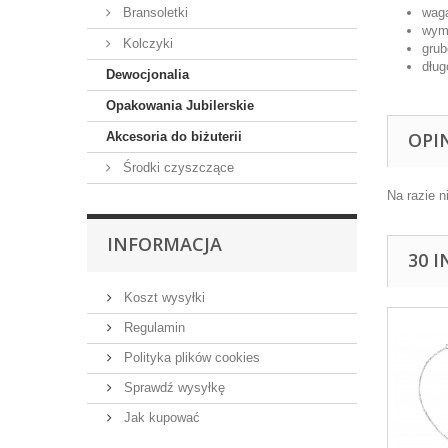
waga
Bransoletki
wymi
Kolczyki
grub
dług
Dewocjonalia
Opakowania Jubilerskie
OPI
Akcesoria do biżuterii
Środki czyszczące
Na razie n
INFORMACJA
30 
Koszt wysyłki
Regulamin
Polityka plików cookies
Sprawdź wysyłkę
Jak kupować