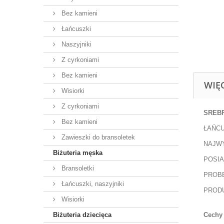
Bez kamieni
Łańcuszki
Naszyjniki
Z cyrkoniami
Bez kamieni
WIĘ
Wisiorki
Z cyrkoniami
SREB
Bez kamieni
ŁAŃC
Zawieszki do bransoletek
NAJWY
Biżuteria męska
POSIA
Bransoletki
PROBE
Łańcuszki, naszyjniki
PROD
Wisiorki
Cechy 
Biżuteria dziecięca