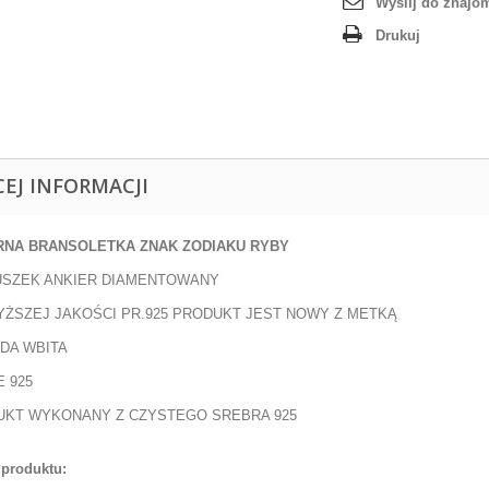
Wyślij do znajo
Drukuj
CEJ INFORMACJI
RNA BRANSOLETKA ZNAK ZODIAKU
RYBY
USZEK ANKIER DIAMENTOWANY
ŻSZEJ JAKOŚCI PR.925 PRODUKT JEST NOWY Z METKĄ
DA WBITA
 925
UKT WYKONANY Z CZYSTEGO SREBRA 925
produktu: