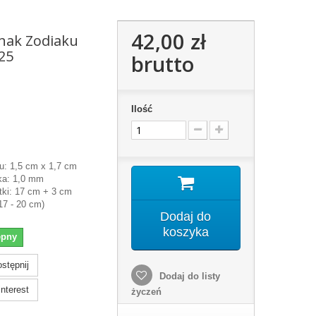
42,00 zł
nak Zodiaku
25
brutto
Ilość
u: 1,5 cm x 1,7 cm
ka: 1,0 mm
tki: 17 cm + 3 cm
17 - 20 cm)
Dodaj do
koszyka
ępny
stępnij
Dodaj do listy
nterest
życzeń