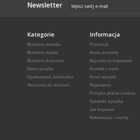
Newsletter
Kategorie
Informacja
Biżuteria damska
Promocje
Biżuteria męska
Nowe produkty
Biżuteria dziecięca
Najczęściej kupowane
Dewocjonalia
Kontakt z nami
Opakowania Jubilerskie
Koszt wysyłki
Akcesoria do biżuterii
Regulamin
Polityka plików cookies
Sprawdź wysyłkę
Jak kupować
Reklamacje i zwroty