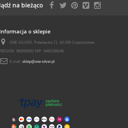
ądź na bieżąco
Informacja o sklepie
ONE-SILVER, Połaniecka 71, 42-209 Częstochowa
REGON: 360005062 NIP: 9492199146
E-mail:
sklep@one-silver.pl