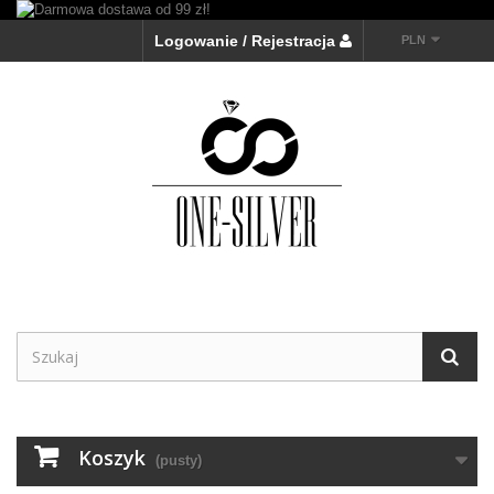
Logowanie / Rejestracja
PLN
Koszyk
(pusty)