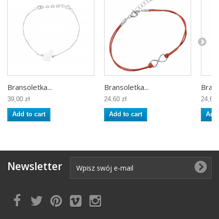
Bransoletka...
Bransoletka...
Brans
39,00 zł
24,60 zł
24,60 
Add to cart
Add to cart
Add 
Newsletter