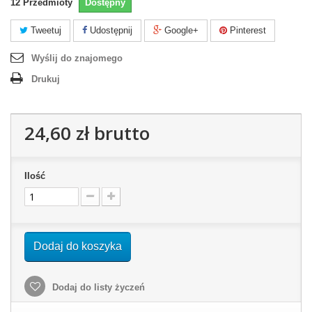
12
Przedmioty
Dostępny
Tweetuj
Udostępnij
Google+
Pinterest
Wyślij do znajomego
Drukuj
24,60 zł
brutto
Ilość
Dodaj do koszyka
Dodaj do listy życzeń