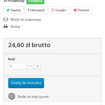
15
Przedmioty
Dostępny
Tweetuj
Udostępnij
Google+
Pinterest
Wyślij do znajomego
Drukuj
24,60 zł
brutto
Ilość
Dodaj do koszyka
Dodaj do listy życzeń