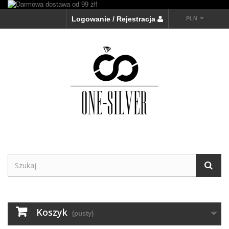
Logowanie / Rejestracja
PLN
Koszyk
(pusty)