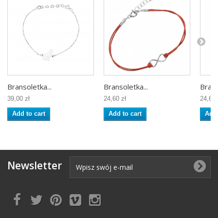
Bransoletka...
Bransoletka...
Brans
39,00 zł
24,60 zł
24,60 
Add to cart
Add to cart
Add 
Newsletter